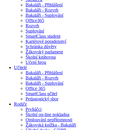
Bakaláři - Přihlášení
Bakaláři - Rozvrh
Bakaláři - Suplování
Office365
Rozvrh
Suplování
SmartClass student
Kariérové poradenství
Schránka důvěry
Žákovský parlament
Školní knihovna
Učení hrou
Učitelé
Bakaláři - Přihlášení
Bakaláři - Rozvrh
Bakaláři - Suplování
Office 365
SmartClass učitel
Pedagogický sbor
Rodiče
Prvňáčci
Školní on-line pokladna
Omlouvání nepřítomnosti
Žákovská knížka - Bakaláři