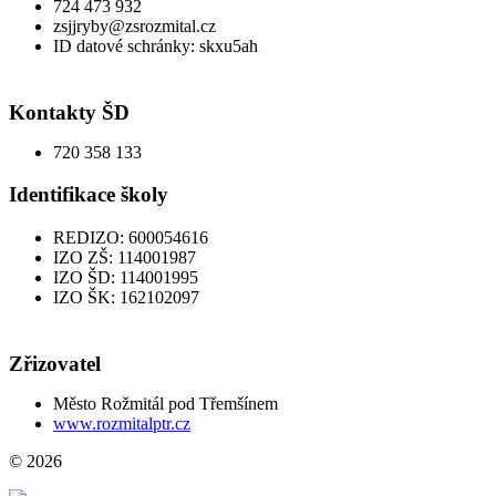
724 473 932
zsjjryby@zsrozmital.cz
ID datové schránky: skxu5ah
Kontakty ŠD
720 358 133
Identifikace školy
REDIZO: 600054616
IZO ZŠ: 114001987
IZO ŠD: 114001995
IZO ŠK: 162102097
Zřizovatel
Město Rožmitál pod Třemšínem
www.rozmitalptr.cz
© 2026