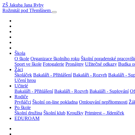
ZŠ Jakuba Jana Ryby
Rožmitál pod Třemšínem
Škola
O škole
Organizace školního roku
Školní poradenské pracovišt
Sport ve škole
Fotogalerie
Pronájmy
Užitečné odkazy
Budka on
Žáci
Školáček
Bakaláři - Přihlášení
Bakaláři - Rozvrh
Bakaláři - Su
Učení hrou
Učitelé
Bakaláři - Přihlášení
Bakaláři - Rozvrh
Bakaláři - Suplování
Of
Rodiče
Prvňáčci
Školní on-line pokladna
Omlouvání nepřítomnosti
Žák
Po škole
Školní družina
Školní klub
Kroužky
Primirest – Jídeníček
EDUROAM