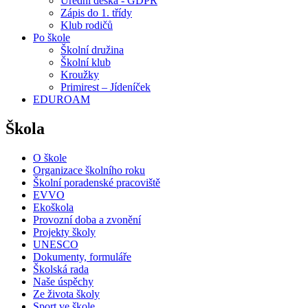
Úřední deska - GDPR
Zápis do 1. třídy
Klub rodičů
Po škole
Školní družina
Školní klub
Kroužky
Primirest – Jídeníček
EDUROAM
Škola
O škole
Organizace školního roku
Školní poradenské pracoviště
EVVO
Ekoškola
Provozní doba a zvonění
Projekty školy
UNESCO
Dokumenty, formuláře
Školská rada
Naše úspěchy
Ze života školy
Sport ve škole