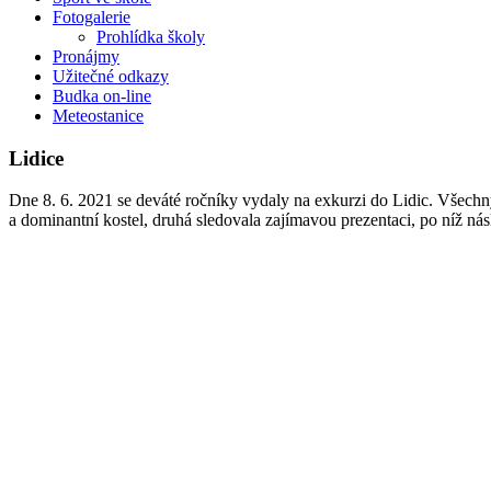
Fotogalerie
Prohlídka školy
Pronájmy
Užitečné odkazy
Budka on-line
Meteostanice
Lidice
Dne 8. 6. 2021 se deváté ročníky vydaly na exkurzi do Lidic. Všechny
a dominantní kostel, druhá sledovala zajímavou prezentaci, po níž nás