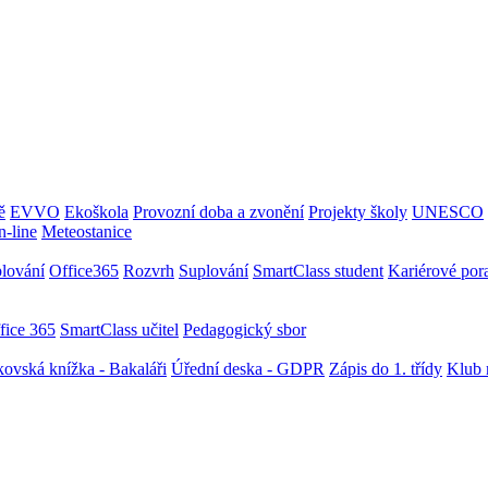
ě
EVVO
Ekoškola
Provozní doba a zvonění
Projekty školy
UNESCO
-line
Meteostanice
plování
Office365
Rozvrh
Suplování
SmartClass student
Kariérové por
fice 365
SmartClass učitel
Pedagogický sbor
ovská knížka - Bakaláři
Úřední deska - GDPR
Zápis do 1. třídy
Klub 