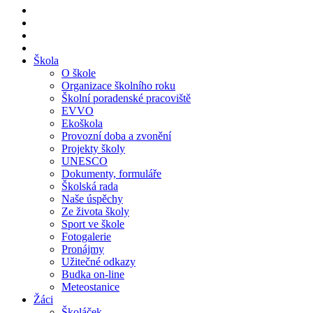
Škola
O škole
Organizace školního roku
Školní poradenské pracoviště
EVVO
Ekoškola
Provozní doba a zvonění
Projekty školy
UNESCO
Dokumenty, formuláře
Školská rada
Naše úspěchy
Ze života školy
Sport ve škole
Fotogalerie
Pronájmy
Užitečné odkazy
Budka on-line
Meteostanice
Žáci
Školáček