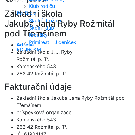
Název organizace
Klub rodičů
Základní škola
Po škole
Školní družina
Jakuba Jana Ryby Rožmitál
Školní klub
pod Třemšínem
Kroužky
Primirest – Jídeníček
Adresa
EDUROAM
Základní škola J. J. Ryby
Rožmitál p. Tř.
Komenského 543
262 42 Rožmitál p. Tř.
Fakturační údaje
Základní škola Jakuba Jana Ryby Rožmitál pod
Třemšínem
příspěvková organizace
Komenského 543
262 42 Rožmitál p. Tř.
IČ: 61904147