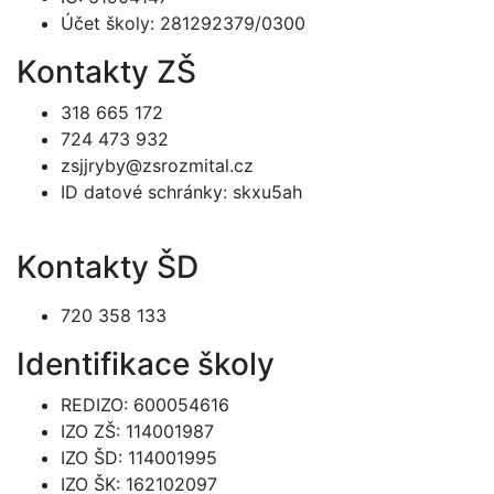
Účet školy: 281292379/0300
Kontakty ZŠ
318 665 172
724 473 932
zsjjryby@zsrozmital.cz
ID datové schránky: skxu5ah
Kontakty ŠD
720 358 133
Identifikace školy
REDIZO: 600054616
IZO ZŠ: 114001987
IZO ŠD: 114001995
IZO ŠK: 162102097