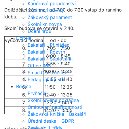
Kariérové poradenství
Dojíždějící žáci mají od 7:00 do 7:20 vstup do ranního
Schránka důvěry
klubu.
Žákovský parlament
Školní knihovna
Školní budova se otevírá v 7:40.
Učení hrou
Učitelé
vyučovací hodina
od - do
Bakaláři - Přihlášení
0.
7:05 - 7:50
Bakaláři - Rozvrh
1.
8:00 - 8:45
Bakaláři - Suplování
2.
8:55 - 9:40
Office 365
3.
10:00 - 10:45
SmartClass učitel
4.
10:55 - 11:40
Pedagogický sbor
Rodiče
5.
11:50 - 12:35
Prvňáčci
6.
12:40 - 13:25
Školní on-line pokladna
7.
13:30 - 14:15
Omlouvání nepřítomnosti
8.
14:20 - 15:05
Žákovská knížka - Bakaláři
Úřední deska - GDPR
Zápis do 1. třídy