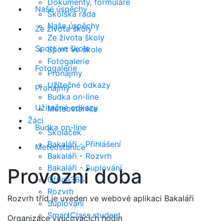
Dokumenty, formuláře
Naše úspěchy
Školská rada
Naše úspěchy
Ze života školy
Ze života školy
Sport ve škole
Sport ve škole
Fotogalerie
Fotogalerie
Pronájmy
Užitečné odkazy
Pronájmy
Budka on-line
Užitečné odkazy
Meteostanice
Žáci
Budka on-line
Školáček
Bakaláři - Přihlášení
Meteostanice
Bakaláři - Rozvrh
Bakaláři - Suplování
Provozní doba
Office365
Rozvrh
Rozvrh tříd je uveden ve webové aplikaci Bakaláři
Suplování
SmartClass student
Organizace vyučovacích hodin