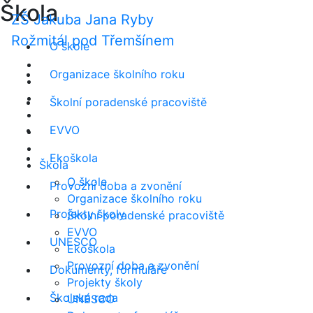
Škola
ZŠ Jakuba Jana Ryby
Rožmitál pod Třemšínem
O škole
Organizace školního roku
Školní poradenské pracoviště
EVVO
Ekoškola
Škola
O škole
Provozní doba a zvonění
Organizace školního roku
Projekty školy
Školní poradenské pracoviště
EVVO
UNESCO
Ekoškola
Provozní doba a zvonění
Dokumenty, formuláře
Projekty školy
Školská rada
UNESCO