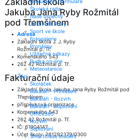
Základní škola
Dokumenty, formuláře
Školská rada
Jakuba Jana Ryby Rožmitál
Naše úspěchy
pod Třemšínem
Ze života školy
Sport ve škole
Adresa
Fotogalerie
Základní škola J. J. Ryby
Pronájmy
Rožmitál p. Tř.
Užitečné odkazy
Komenského 543
Budka on-line
262 42 Rožmitál p. Tř.
Meteostanice
Fakturační údaje
Žáci
Školáček
Základní škola Jakuba Jana Ryby Rožmitál pod
Bakaláři - Přihlášení
Třemšínem
Bakaláři - Rozvrh
příspěvková organizace
Bakaláři - Suplování
Komenského 543
Office365
262 42 Rožmitál p. Tř.
Rozvrh
IČ: 61904147
Suplování
Účet školy: 281292379/0300
SmartClass student