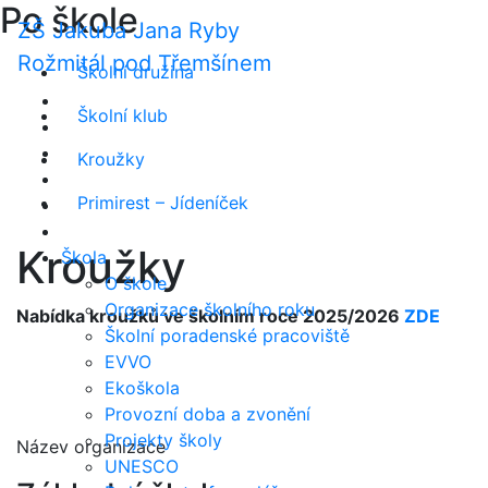
Po škole
ZŠ Jakuba Jana Ryby
Rožmitál pod Třemšínem
Školní družina
Školní klub
Kroužky
Primirest – Jídeníček
Kroužky
Škola
O škole
Organizace školního roku
Nabídka kroužků ve školním roce 2025/2026
ZDE
Školní poradenské pracoviště
EVVO
Ekoškola
Provozní doba a zvonění
Projekty školy
Název organizace
UNESCO