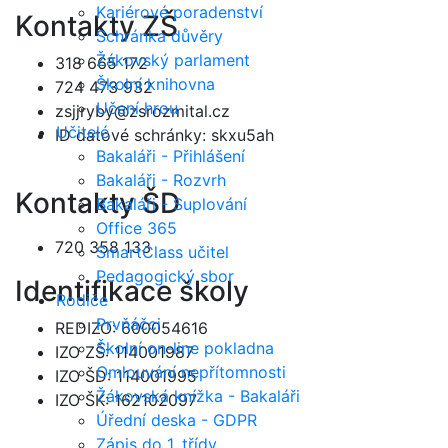
Kariérové poradenství
Kontakty ZŠ
Schránka důvěry
Žákovský parlament
318 665 172
Školní knihovna
724 473 932
Učení hrou
zsjjryby@zsrozmital.cz
Učitelé
ID datové schránky: skxu5ah
Bakaláři - Přihlášení
Bakaláři - Rozvrh
Kontakty ŠD
Bakaláři - Suplování
Office 365
720 358 133
SmartClass učitel
Pedagogický sbor
Identifikace školy
Rodiče
Prvňáčci
REDIZO: 600054616
Školní on-line pokladna
IZO ZŠ: 114001987
Omlouvání nepřítomnosti
IZO ŠD: 114001995
Žákovská knížka - Bakaláři
IZO ŠK: 162102097
Úřední deska - GDPR
Zápis do 1. třídy