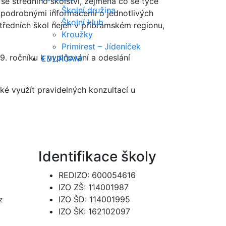
se středního školství, zejména co se týče
Školní družina
 s podrobnými informacemi o jednotlivých
Školní klub
středních škol nejen v příbramském regionu,
Kroužky
Primirest – Jídeníček
9. ročníku k vyplňování a odeslání
EDUROAM
ké využít pravidelných konzultací u
Identifikace školy
REDIZO: 600054616
IZO ZŠ: 114001987
z
IZO ŠD: 114001995
IZO ŠK: 162102097