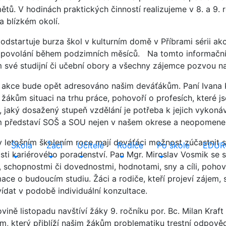
ětů. V hodinách praktických činností realizujeme v 8. a 9. 
a blízkém okolí.
 odstartuje burza škol v kulturním domě v Příbrami sérii ak
 povolání během podzimních měsíců. Na tomto informační
 své studijní či učební obory a všechny zájemce pozvou n
ší akce bude opět adresováno našim deváťákům. Paní Ivana K
 žákům situaci na trhu práce, pohovoří o profesích, které 
, jaký dosažený stupeň vzdělání je potřeba k jejich vykon
 představí SOŠ a SOU nejen v našem okrese a neopomene z
v letošním školením roce mají deváťáci možnost zúčastnit
Škola
Žáci
Učitelé
Rodiče
Po škole
EDUR
asti kariérového poradenství. Pan Mgr. Miroslav Vosmik se s
, schopnostmi či dovednostmi, hodnotami, sny a cíli, poho
mace o budoucím studiu. Žáci a rodiče, kteří projeví záje
ídat v podobě individuální konzultace.
vině listopadu navštíví žáky 9. ročníku por. Bc. Milan Kraft
am, který přiblíží našim žákům problematiku trestní odpov