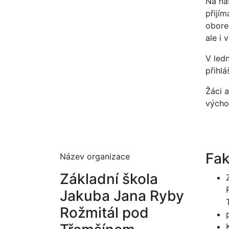
Na ná
přijí
oborec
ale i 
V led
přihlá
Žáci 
výcho
Fak
Název organizace
Základní škola
Jakuba Jana Ryby
Rožmitál pod