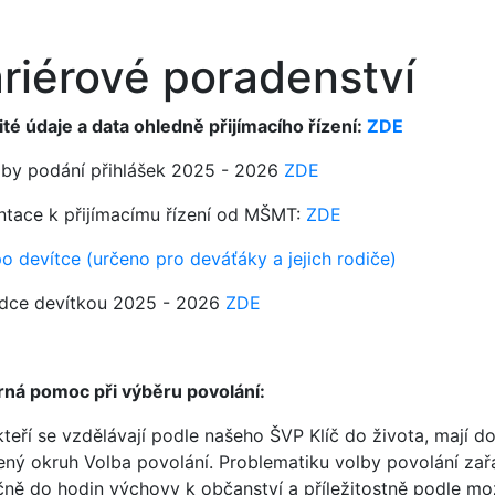
riérové poradenství
ité údaje a data ohledně přijímacího řízení:
ZDE
by podání přihlášek 2025 - 2026
ZDE
ntace k přijímacímu řízení od MŠMT:
ZDE
o devítce (určeno pro deváťáky a jejich rodiče)
dce devítkou 2025 - 2026
ZDE
ná pomoc při výběru povolání:
kteří se vzdělávají podle našeho ŠVP Klíč do života, mají d
ený okruh Volba povolání. Problematiku volby povolání zař
čně do hodin výchovy k občanství a příležitostně podle mo