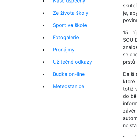
Naše úspěchy
skuteč
Ze života školy
je, ab
povin
Sport ve škole
15. ří
Fotogalerie
SOU D
znalo
Pronájmy
se ch
Užitečné odkazy
prstů
Budka on-line
Další
které
Meteostanice
totiž
do bě
infor
závěr
autom
nejst