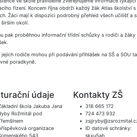
stěnce ve škole pravidelně zveřejňujeme informace týkající 
macího řízení. Koncem října obdrží každý žák Atlas školství
h. Žáci mají k dispozici podrobný přehled všech učilišť a 
v širším okolí.
nu pak proběhnou informační třídní schůzky s rodiči a žáky 
šek.
a jejich rodiče mohou při podávání přihlášek na SŠ a SOU ta
vné poradkyně.
turační údaje
Kontakty ZŠ
Základní škola Jakuba Jana
318 665 172
Ryby Rožmitál pod
724 473 932
Třemšínem
zsjjryby@zsrozmital.c
příspěvková organizace
ID datové schránky:
Komenského 543
skxu5ah