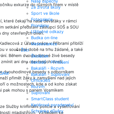
Naše úspěchy
ročníku exkurze do různých firem v místě
Ze života školy
Sport ve škole
Fotogalerie
cí, které čekají na naše deváťáky v rámci
Pronájmy
m setkání představí zástupci SOŠ a SOU
Užitečné odkazy
a dny otevřených dveří.
Budka on-line
adlecová z Úřadu práce v Příbrami přiblíží
Meteostanice
jsou v současné době na trhu žádané, a také
Žáci
ávání. Během dvouhodinové živé besedy
Školáček
mínit ani dny otevřených dveří.
Bakaláři - Přihlášení
Bakaláři - Rozvrh
 se dvouhodinové besedy s odborníkem
OAM
Bakaláři - Suplování
naží přimět žáky k zamyšlení nad jejich
Office365
voří o možnostech, kde a od koho získat
Rozvrh
m, si pak mohou s panem Vosmikem
Suplování
SmartClass student
Kariérové poradenství
 ze Služby kriminální policie a vyšetřování
Schránka důvěry
ědnosti mladistvých. Vzhledem ke