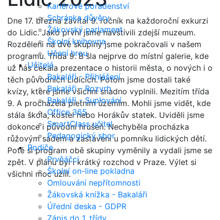
Kariérové poradenství
Schránka důvěry
Dne 17. března zavítal 9. ročník na každoroční exkurzi
Žákovský parlament
do Lidic. Jako první jsme navštívili zdejší muzeum.
Školní knihovna
Rozděleni na dvě skupiny jsme pokračovali v našem
Učení hrou
programu. Třída 9. B šla nejprve do místní galerie, kde
Učitelé
už nás čekala prezentace o historii města, o nových i o
Bakaláři - Přihlášení
těch původních Lidicích. Potom jsme dostali také
Bakaláři - Rozvrh
kvízy, které jsme všichni snadno vyplnili. Mezitím třída
Bakaláři - Suplování
9. A procházela pietním územím. Mohli jsme vidět, kde
Office 365
stála škola, kostel nebo Horákův statek. Uviděli jsme
SmartClass učitel
dokonce i původní hrušeň. Nechyběla procházka
Pedagogický sbor
růžovým sadem a zastavení u pomníku lidických dětí.
Rodiče
Poté si program obě skupiny vyměnily a vydali jsme se
Prvňáčci
zpět. V plánu byl i krátký rozchod v Praze. Výlet si
Školní on-line pokladna
všichni moc užili.
Omlouvání nepřítomnosti
Žákovská knížka - Bakaláři
Úřední deska - GDPR
Zápis do 1. třídy