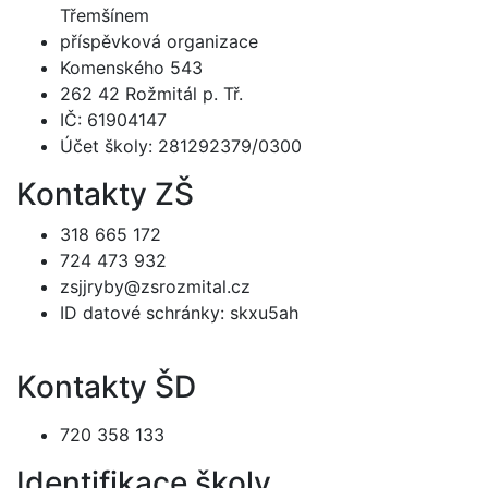
Třemšínem
příspěvková organizace
Komenského 543
262 42 Rožmitál p. Tř.
IČ: 61904147
Účet školy: 281292379/0300
Kontakty ZŠ
318 665 172
724 473 932
zsjjryby@zsrozmital.cz
ID datové schránky: skxu5ah
Kontakty ŠD
720 358 133
Identifikace školy