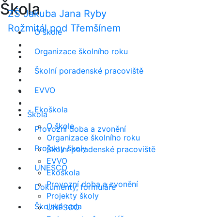
Škola
ZŠ Jakuba Jana Ryby
Rožmitál pod Třemšínem
O škole
Organizace školního roku
Školní poradenské pracoviště
EVVO
Ekoškola
Škola
O škole
Provozní doba a zvonění
Organizace školního roku
Projekty školy
Školní poradenské pracoviště
EVVO
UNESCO
Ekoškola
Provozní doba a zvonění
Dokumenty, formuláře
Projekty školy
Školská rada
UNESCO