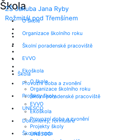
Škola
ZŠ Jakuba Jana Ryby
Rožmitál pod Třemšínem
O škole
Organizace školního roku
Školní poradenské pracoviště
EVVO
Ekoškola
Škola
O škole
Provozní doba a zvonění
Organizace školního roku
Projekty školy
Školní poradenské pracoviště
EVVO
UNESCO
Ekoškola
Provozní doba a zvonění
Dokumenty, formuláře
Projekty školy
Školská rada
UNESCO