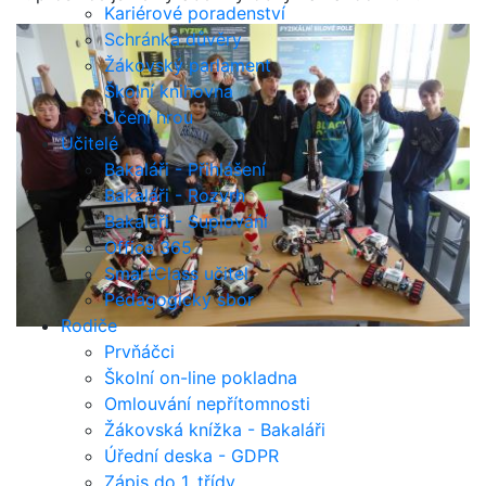
Kariérové poradenství
Schránka důvěry
Žákovský parlament
Školní knihovna
Učení hrou
Učitelé
Bakaláři - Přihlášení
Bakaláři - Rozvrh
Bakaláři - Suplování
Office 365
SmartClass učitel
Pedagogický sbor
Rodiče
Prvňáčci
Školní on-line pokladna
Omlouvání nepřítomnosti
Žákovská knížka - Bakaláři
Úřední deska - GDPR
Zápis do 1. třídy