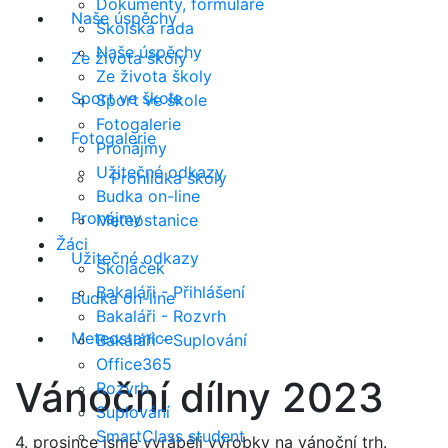
Dokumenty, formuláře
Naše úspěchy
Školská rada
Naše úspěchy
Ze života školy
Ze života školy
Sport ve škole
Sport ve škole
Fotogalerie
Fotogalerie
Pronájmy
Užitečné odkazy
Prohlídka školy
Budka on-line
Pronájmy
Meteostanice
Žáci
Užitečné odkazy
Školáček
Bakaláři - Přihlášení
Budka on-line
Bakaláři - Rozvrh
Meteostanice
Bakaláři - Suplování
Office365
Vánoční dílny 2023
Rozvrh
Suplování
SmartClass student
4. prosince jsme vyráběli výrobky na vánoční trh.