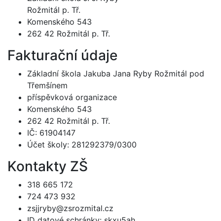
Rožmitál p. Tř.
Komenského 543
262 42 Rožmitál p. Tř.
Fakturační údaje
Základní škola Jakuba Jana Ryby Rožmitál pod
Třemšínem
příspěvková organizace
Komenského 543
262 42 Rožmitál p. Tř.
IČ: 61904147
Účet školy: 281292379/0300
Kontakty ZŠ
318 665 172
724 473 932
zsjjryby@zsrozmital.cz
ID datové schránky: skxu5ah