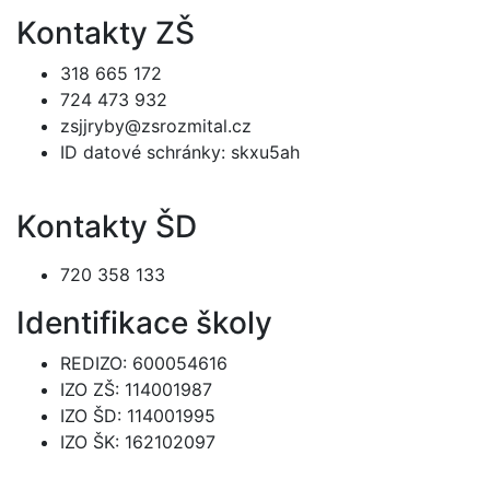
Kontakty ZŠ
318 665 172
724 473 932
zsjjryby@zsrozmital.cz
ID datové schránky: skxu5ah
Kontakty ŠD
720 358 133
Identifikace školy
REDIZO: 600054616
IZO ZŠ: 114001987
IZO ŠD: 114001995
IZO ŠK: 162102097