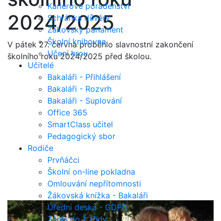
Kariérové poradenství
2024/2025
Schránka důvěry
Žákovský parlament
Školní knihovna
V pátek 27. června proběhlo slavnostní zakončení
Učení hrou
školního roku 2024/2025 před školou.
Učitelé
Bakaláři - Přihlášení
Bakaláři - Rozvrh
Bakaláři - Suplování
Office 365
SmartClass učitel
Pedagogický sbor
Rodiče
Prvňáčci
Školní on-line pokladna
Omlouvání nepřítomnosti
Žákovská knížka - Bakaláři
Úřední deska - GDPR
Zápis do 1. třídy