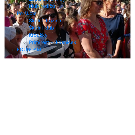
Klub rodičů
Po škole
Školní družina
Školní klub
Kroužky
Primirest – Jídeníček
EDUROAM