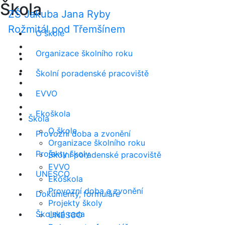
Škola
ZŠ Jakuba Jana Ryby
Rožmitál pod Třemšínem
O škole
Organizace školního roku
Školní poradenské pracoviště
EVVO
Ekoškola
Škola
O škole
Provozní doba a zvonění
Organizace školního roku
Projekty školy
Školní poradenské pracoviště
EVVO
UNESCO
Ekoškola
Provozní doba a zvonění
Dokumenty, formuláře
Projekty školy
Školská rada
UNESCO