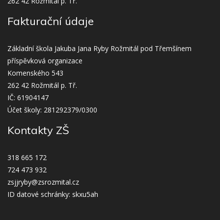
262 42 Rožmitál p. Tř.
Fakturační údaje
Základní škola Jakuba Jana Ryby Rožmitál pod Třemšínem
příspěvková organizace
Komenského 543
262 42 Rožmitál p. Tř.
IČ: 61904147
Účet školy: 281292379/0300
Kontakty ZŠ
318 665 172
724 473 932
zsjjryby@zsrozmital.cz
ID datové schránky: skxu5ah