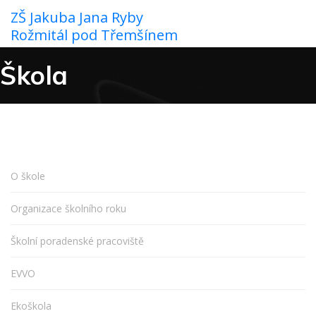
ZŠ Jakuba Jana Ryby
Rožmitál pod Třemšínem
Škola
O škole
Organizace školního roku
Školní poradenské pracoviště
EVVO
Ekoškola