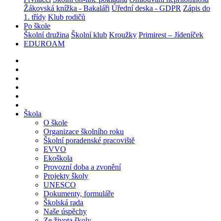
Žákovská knížka - Bakaláři
Úřední deska - GDPR
Zápis do
1. třídy
Klub rodičů
Po škole
Školní družina
Školní klub
Kroužky
Primirest – Jídeníček
EDUROAM
Škola
O škole
Organizace školního roku
Školní poradenské pracoviště
EVVO
Ekoškola
Provozní doba a zvonění
Projekty školy
UNESCO
Dokumenty, formuláře
Školská rada
Naše úspěchy
Ze života školy