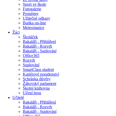
Sport ve škole
Fotogalerie
Pronájmy
Užitečné odkazy
Budka on-line
Meteostanice
Žáci
Školáček
Bakaláři - Přihlášení
Bakaláři - Rozvrh
Bakaláři - Suplování
Office365
Rozvrh
Suplování
SmartClass student
Kariérové poradenství
Schránka důvěry
Žákovský parlament
Školní knihovna
Učení hrou
Učitelé
Bakaláři - Přihlášení
Bakaláři - Rozvrh
Bakaláři - Suplování