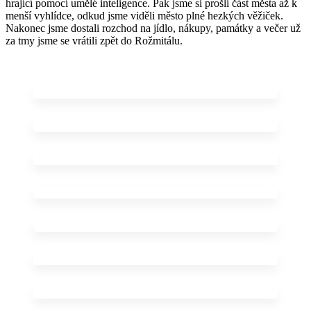
hrající pomocí umělé inteligence. Pak jsme si prošli část města až k
menší vyhlídce, odkud jsme viděli město plné hezkých věžiček.
Nakonec jsme dostali rozchod na jídlo, nákupy, památky a večer už
za tmy jsme se vrátili zpět do Rožmitálu.