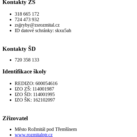
Kontakty ZŠ
318 665 172
724 473 932
zsjjryby@zsrozmital.cz
ID datové schránky: skxu5ah
Kontakty ŠD
720 358 133
Identifikace školy
REDIZO: 600054616
IZO ZŠ: 114001987
IZO ŠD: 114001995
IZO ŠK: 162102097
Zřizovatel
Město Rožmitál pod Třemšínem
www.rozmitalptr.cz