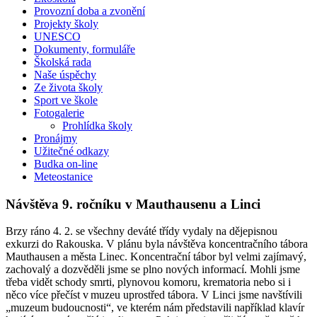
Provozní doba a zvonění
Projekty školy
UNESCO
Dokumenty, formuláře
Školská rada
Naše úspěchy
Ze života školy
Sport ve škole
Fotogalerie
Prohlídka školy
Pronájmy
Užitečné odkazy
Budka on-line
Meteostanice
Návštěva 9. ročníku v Mauthausenu a Linci
Brzy ráno 4. 2. se všechny deváté třídy vydaly na dějepisnou
exkurzi do Rakouska. V plánu byla návštěva koncentračního tábora
Mauthausen a města Linec. Koncentrační tábor byl velmi zajímavý,
zachovalý a dozvěděli jsme se plno nových informací. Mohli jsme
třeba vidět schody smrti, plynovou komoru, krematoria nebo si i
něco více přečíst v muzeu uprostřed tábora. V Linci jsme navštívili
„muzeum budoucnosti“, ve kterém nám představili například klavír