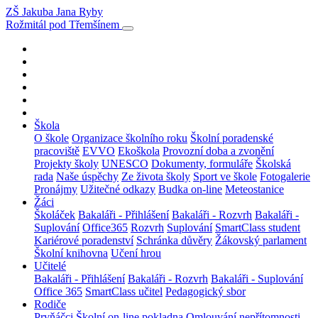
ZŠ Jakuba Jana Ryby
Rožmitál pod Třemšínem
Škola
O škole
Organizace školního roku
Školní poradenské
pracoviště
EVVO
Ekoškola
Provozní doba a zvonění
Projekty školy
UNESCO
Dokumenty, formuláře
Školská
rada
Naše úspěchy
Ze života školy
Sport ve škole
Fotogalerie
Pronájmy
Užitečné odkazy
Budka on-line
Meteostanice
Žáci
Školáček
Bakaláři - Přihlášení
Bakaláři - Rozvrh
Bakaláři -
Suplování
Office365
Rozvrh
Suplování
SmartClass student
Kariérové poradenství
Schránka důvěry
Žákovský parlament
Školní knihovna
Učení hrou
Učitelé
Bakaláři - Přihlášení
Bakaláři - Rozvrh
Bakaláři - Suplování
Office 365
SmartClass učitel
Pedagogický sbor
Rodiče
Prvňáčci
Školní on-line pokladna
Omlouvání nepřítomnosti