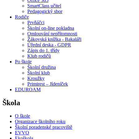
Office 365
SmartClass učitel
Pedagogický sbor
Rodiče
Prvňáčci
Školní on-line pokladna
Omlouvání nepřítomnosti
Žákovská knížka - Bakaláři
Úřední deska - GDPR
Zápis do 1. třídy
Klub rodičů
Po škole
Školní družina
Školní klub
Kroužky
Primirest – Jídeníček
EDUROAM
Škola
O škole
Organizace školního roku
Školní poradenské pracoviště
EVVO
Ekoškola