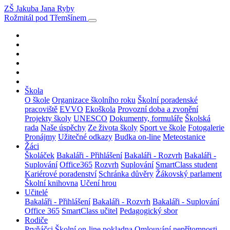
ZŠ Jakuba Jana Ryby
Rožmitál pod Třemšínem
Škola
O škole
Organizace školního roku
Školní poradenské
pracoviště
EVVO
Ekoškola
Provozní doba a zvonění
Projekty školy
UNESCO
Dokumenty, formuláře
Školská
rada
Naše úspěchy
Ze života školy
Sport ve škole
Fotogalerie
Pronájmy
Užitečné odkazy
Budka on-line
Meteostanice
Žáci
Školáček
Bakaláři - Přihlášení
Bakaláři - Rozvrh
Bakaláři -
Suplování
Office365
Rozvrh
Suplování
SmartClass student
Kariérové poradenství
Schránka důvěry
Žákovský parlament
Školní knihovna
Učení hrou
Učitelé
Bakaláři - Přihlášení
Bakaláři - Rozvrh
Bakaláři - Suplování
Office 365
SmartClass učitel
Pedagogický sbor
Rodiče
Prvňáčci
Školní on-line pokladna
Omlouvání nepřítomnosti