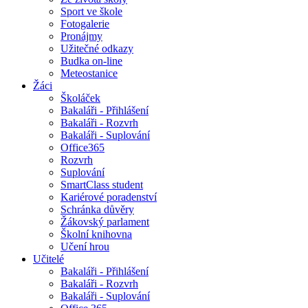
Sport ve škole
Fotogalerie
Pronájmy
Užitečné odkazy
Budka on-line
Meteostanice
Žáci
Školáček
Bakaláři - Přihlášení
Bakaláři - Rozvrh
Bakaláři - Suplování
Office365
Rozvrh
Suplování
SmartClass student
Kariérové poradenství
Schránka důvěry
Žákovský parlament
Školní knihovna
Učení hrou
Učitelé
Bakaláři - Přihlášení
Bakaláři - Rozvrh
Bakaláři - Suplování