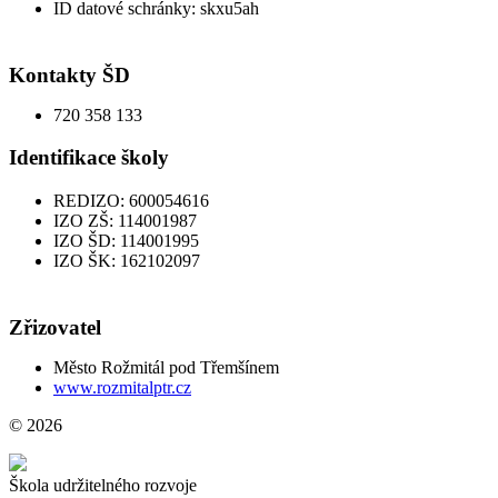
ID datové schránky: skxu5ah
Kontakty ŠD
720 358 133
Identifikace školy
REDIZO: 600054616
IZO ZŠ: 114001987
IZO ŠD: 114001995
IZO ŠK: 162102097
Zřizovatel
Město Rožmitál pod Třemšínem
www.rozmitalptr.cz
© 2026
Škola udržitelného rozvoje