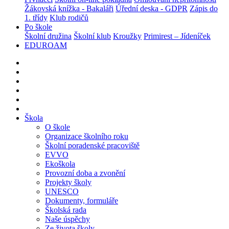
Žákovská knížka - Bakaláři
Úřední deska - GDPR
Zápis do
1. třídy
Klub rodičů
Po škole
Školní družina
Školní klub
Kroužky
Primirest – Jídeníček
EDUROAM
Škola
O škole
Organizace školního roku
Školní poradenské pracoviště
EVVO
Ekoškola
Provozní doba a zvonění
Projekty školy
UNESCO
Dokumenty, formuláře
Školská rada
Naše úspěchy
Ze života školy