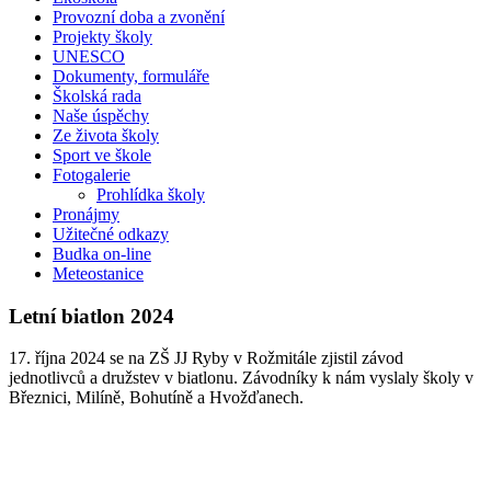
Provozní doba a zvonění
Projekty školy
UNESCO
Dokumenty, formuláře
Školská rada
Naše úspěchy
Ze života školy
Sport ve škole
Fotogalerie
Prohlídka školy
Pronájmy
Užitečné odkazy
Budka on-line
Meteostanice
Letní biatlon 2024
17. října 2024 se na ZŠ JJ Ryby v Rožmitále zjistil závod
jednotlivců a družstev v biatlonu. Závodníky k nám vyslaly školy v
Březnici, Milíně, Bohutíně a Hvožďanech.