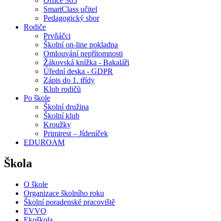
Office 365
SmartClass učitel
Pedagogický sbor
Rodiče
Prvňáčci
Školní on-line pokladna
Omlouvání nepřítomnosti
Žákovská knížka - Bakaláři
Úřední deska - GDPR
Zápis do 1. třídy
Klub rodičů
Po škole
Školní družina
Školní klub
Kroužky
Primirest – Jídeníček
EDUROAM
Škola
O škole
Organizace školního roku
Školní poradenské pracoviště
EVVO
Ekoškola