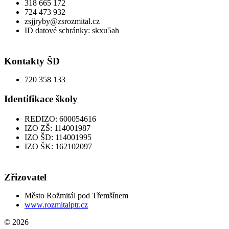
318 665 172
724 473 932
zsjjryby@zsrozmital.cz
ID datové schránky: skxu5ah
Kontakty ŠD
720 358 133
Identifikace školy
REDIZO: 600054616
IZO ZŠ: 114001987
IZO ŠD: 114001995
IZO ŠK: 162102097
Zřizovatel
Město Rožmitál pod Třemšínem
www.rozmitalptr.cz
© 2026