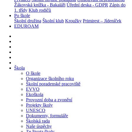
Žákovská knížka - Bakaláři
Úřední deska - GDPR
Zápis do
1. třídy
Klub rodičů
Po škole
Školní družina
Školní klub
Kroužky
Primirest – Jídeníček
EDUROAM
Škola
O škole
Organizace školního roku
Školní poradenské pracoviště
EVVO
Ekoškola
Provozní doba a zvonění
Projekty školy
UNESCO
Dokumenty, formuláře
Školská rada
Naše úspěchy
Ze života školy