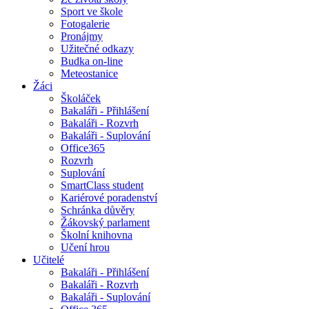
Sport ve škole
Fotogalerie
Pronájmy
Užitečné odkazy
Budka on-line
Meteostanice
Žáci
Školáček
Bakaláři - Přihlášení
Bakaláři - Rozvrh
Bakaláři - Suplování
Office365
Rozvrh
Suplování
SmartClass student
Kariérové poradenství
Schránka důvěry
Žákovský parlament
Školní knihovna
Učení hrou
Učitelé
Bakaláři - Přihlášení
Bakaláři - Rozvrh
Bakaláři - Suplování