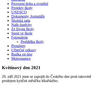
Provozní doba a zvonění
Projekty školy
UNESCO
Dokumenty, formuláře
Školská rada
Naše úspěchy
Ze života školy
Sport ve škole
Fotogalerie
Prohlídka školy
Pronájmy
Užitečné odkazy
Budka on-line
Meteostanice
Květinový den 2021
29. září 2021 jsme se zapojili do Českého dne proti rakovině
prodejem kytiček měsíčku lékařského.