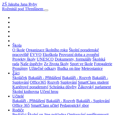
ZŠ Jakuba Jana Ryby
Rožmitál pod Třemšínem
Škola
O škole
Organizace školního roku
Školní poradenské
pracoviště
EVVO
Ekoškola
Provozní doba a zvonění
Projekty školy
UNESCO
Dokumenty, formuláře
Školská
rada
Naše úspěchy
Ze života školy
Sport ve škole
Fotogalerie
Pronájmy
Užitečné odkazy
Budka on-line
Meteostanice
Žáci
Školáček
Bakaláři - Přihlášení
Bakaláři - Rozvrh
Bakaláři -
Suplování
Office365
Rozvrh
Suplování
SmartClass student
Kariérové poradenství
Schránka důvěry
Žákovský parlament
Školní knihovna
Učení hrou
Učitelé
Bakaláři - Přihlášení
Bakaláři - Rozvrh
Bakaláři - Suplování
Office 365
SmartClass učitel
Pedagogický sbor
Rodiče
Prvňáčci
Školní on-line pokladna
Omlouvání nepřítomnosti