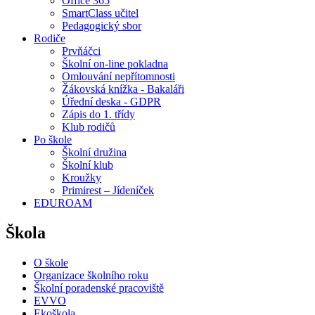
Office 365
SmartClass učitel
Pedagogický sbor
Rodiče
Prvňáčci
Školní on-line pokladna
Omlouvání nepřítomnosti
Žákovská knížka - Bakaláři
Úřední deska - GDPR
Zápis do 1. třídy
Klub rodičů
Po škole
Školní družina
Školní klub
Kroužky
Primirest – Jídeníček
EDUROAM
Škola
O škole
Organizace školního roku
Školní poradenské pracoviště
EVVO
Ekoškola