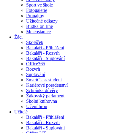
Sport ve škole
Fotogalerie
Pronájmy
Užitečné odkazy
Budka on-line
Meteostanice
Žáci
Školáček
Bakaláři - Přihlášení
Bakaláři - Rozvrh
Bakaláři - Suplování
Office365
Rozvrh
Suplování
SmartClass student
Kariérové poradenství
Schránka důvěry
Žákovský parlament
Školní knihovna
Učení hrou
Učitelé
Bakaláři - Přihlášení
Bakaláři - Rozvrh
Bakaláři - Suplování