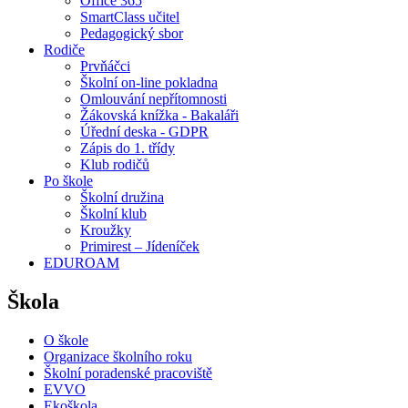
Office 365
SmartClass učitel
Pedagogický sbor
Rodiče
Prvňáčci
Školní on-line pokladna
Omlouvání nepřítomnosti
Žákovská knížka - Bakaláři
Úřední deska - GDPR
Zápis do 1. třídy
Klub rodičů
Po škole
Školní družina
Školní klub
Kroužky
Primirest – Jídeníček
EDUROAM
Škola
O škole
Organizace školního roku
Školní poradenské pracoviště
EVVO
Ekoškola