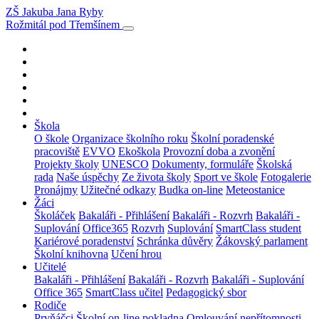
ZŠ Jakuba Jana Ryby
Rožmitál pod Třemšínem
Škola
O škole
Organizace školního roku
Školní poradenské
pracoviště
EVVO
Ekoškola
Provozní doba a zvonění
Projekty školy
UNESCO
Dokumenty, formuláře
Školská
rada
Naše úspěchy
Ze života školy
Sport ve škole
Fotogalerie
Pronájmy
Užitečné odkazy
Budka on-line
Meteostanice
Žáci
Školáček
Bakaláři - Přihlášení
Bakaláři - Rozvrh
Bakaláři -
Suplování
Office365
Rozvrh
Suplování
SmartClass student
Kariérové poradenství
Schránka důvěry
Žákovský parlament
Školní knihovna
Učení hrou
Učitelé
Bakaláři - Přihlášení
Bakaláři - Rozvrh
Bakaláři - Suplování
Office 365
SmartClass učitel
Pedagogický sbor
Rodiče
Prvňáčci
Školní on-line pokladna
Omlouvání nepřítomnosti