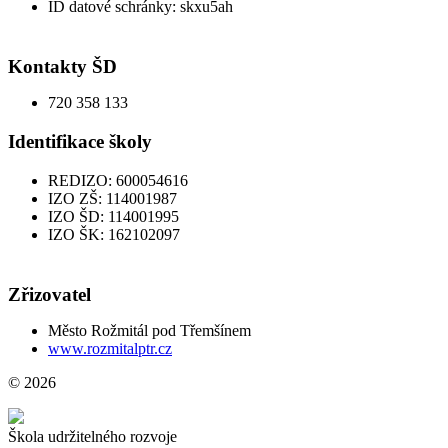
ID datové schránky: skxu5ah
Kontakty ŠD
720 358 133
Identifikace školy
REDIZO: 600054616
IZO ZŠ: 114001987
IZO ŠD: 114001995
IZO ŠK: 162102097
Zřizovatel
Město Rožmitál pod Třemšínem
www.rozmitalptr.cz
© 2026
Škola udržitelného rozvoje