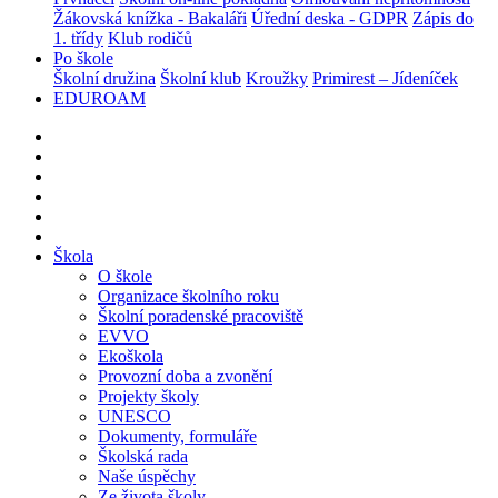
Žákovská knížka - Bakaláři
Úřední deska - GDPR
Zápis do
1. třídy
Klub rodičů
Po škole
Školní družina
Školní klub
Kroužky
Primirest – Jídeníček
EDUROAM
Škola
O škole
Organizace školního roku
Školní poradenské pracoviště
EVVO
Ekoškola
Provozní doba a zvonění
Projekty školy
UNESCO
Dokumenty, formuláře
Školská rada
Naše úspěchy
Ze života školy