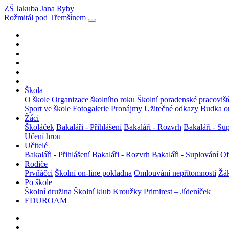
ZŠ Jakuba Jana Ryby
Rožmitál pod Třemšínem
Škola
O škole
Organizace školního roku
Školní poradenské pracovišt
Sport ve škole
Fotogalerie
Pronájmy
Užitečné odkazy
Budka on
Žáci
Školáček
Bakaláři - Přihlášení
Bakaláři - Rozvrh
Bakaláři - Su
Učení hrou
Učitelé
Bakaláři - Přihlášení
Bakaláři - Rozvrh
Bakaláři - Suplování
Of
Rodiče
Prvňáčci
Školní on-line pokladna
Omlouvání nepřítomnosti
Žák
Po škole
Školní družina
Školní klub
Kroužky
Primirest – Jídeníček
EDUROAM