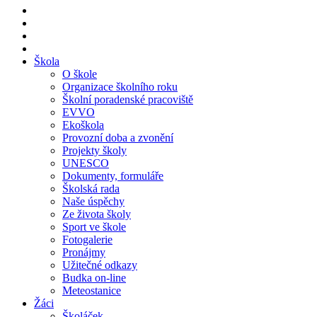
Škola
O škole
Organizace školního roku
Školní poradenské pracoviště
EVVO
Ekoškola
Provozní doba a zvonění
Projekty školy
UNESCO
Dokumenty, formuláře
Školská rada
Naše úspěchy
Ze života školy
Sport ve škole
Fotogalerie
Pronájmy
Užitečné odkazy
Budka on-line
Meteostanice
Žáci
Školáček