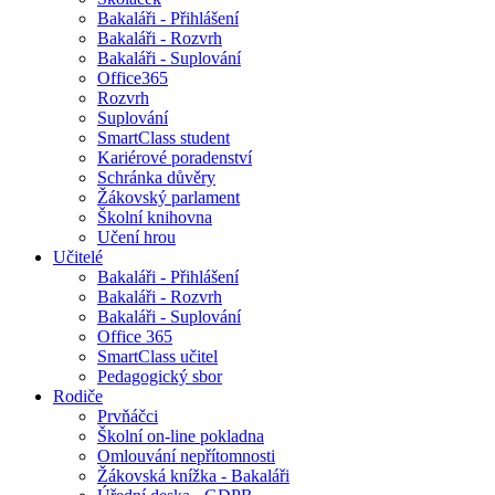
Bakaláři - Přihlášení
Bakaláři - Rozvrh
Bakaláři - Suplování
Office365
Rozvrh
Suplování
SmartClass student
Kariérové poradenství
Schránka důvěry
Žákovský parlament
Školní knihovna
Učení hrou
Učitelé
Bakaláři - Přihlášení
Bakaláři - Rozvrh
Bakaláři - Suplování
Office 365
SmartClass učitel
Pedagogický sbor
Rodiče
Prvňáčci
Školní on-line pokladna
Omlouvání nepřítomnosti
Žákovská knížka - Bakaláři