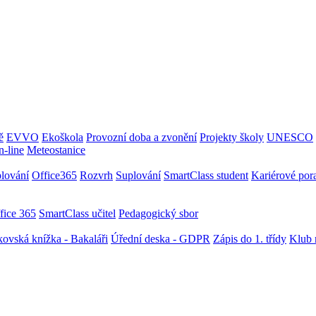
ě
EVVO
Ekoškola
Provozní doba a zvonění
Projekty školy
UNESCO
-line
Meteostanice
plování
Office365
Rozvrh
Suplování
SmartClass student
Kariérové por
fice 365
SmartClass učitel
Pedagogický sbor
ovská knížka - Bakaláři
Úřední deska - GDPR
Zápis do 1. třídy
Klub 