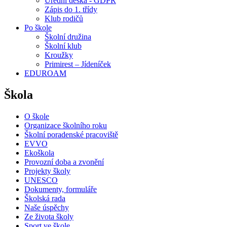
Úřední deska - GDPR
Zápis do 1. třídy
Klub rodičů
Po škole
Školní družina
Školní klub
Kroužky
Primirest – Jídeníček
EDUROAM
Škola
O škole
Organizace školního roku
Školní poradenské pracoviště
EVVO
Ekoškola
Provozní doba a zvonění
Projekty školy
UNESCO
Dokumenty, formuláře
Školská rada
Naše úspěchy
Ze života školy
Sport ve škole