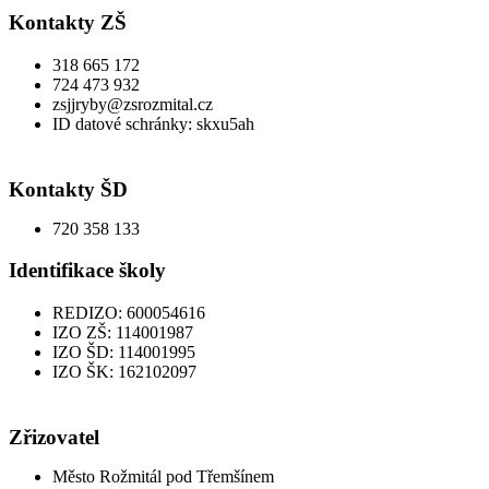
Kontakty ZŠ
318 665 172
724 473 932
zsjjryby@zsrozmital.cz
ID datové schránky: skxu5ah
Kontakty ŠD
720 358 133
Identifikace školy
REDIZO: 600054616
IZO ZŠ: 114001987
IZO ŠD: 114001995
IZO ŠK: 162102097
Zřizovatel
Město Rožmitál pod Třemšínem