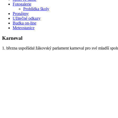
Fotogalerie
Prohlídka školy
Pronájmy
Užitečné odkazy
Budka on-line
Meteostanice
Karneval
1. března uspořádal žákovský parlament karneval pro své mladší spol