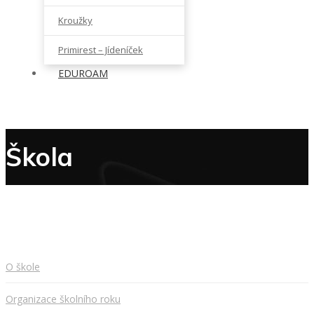
Kroužky
Primirest – Jídeníček
EDUROAM
Škola
O škole
Organizace školního roku