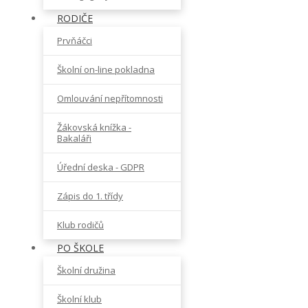
RODIČE
Prvňáčci
Školní on-line pokladna
Omlouvání nepřítomnosti
Žákovská knížka -
Bakaláři
Úřední deska - GDPR
Zápis do 1. třídy
Klub rodičů
PO ŠKOLE
Školní družina
Školní klub