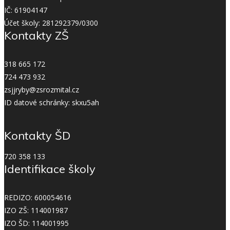
IČ: 61904147
Účet školy: 281292379/0300
Kontakty ZŠ
318 665 172
724 473 932
zsjjryby@zsrozmital.cz
ID datové schránky: skxu5ah
Kontakty ŠD
720 358 133
Identifikace školy
REDIZO: 600054616
IZO ZŠ: 114001987
IZO ŠD: 114001995