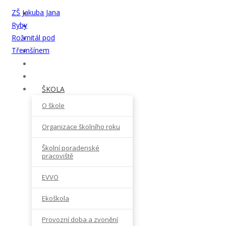
ZŠ Jakuba Jana
Ryby
Rožmitál pod
Třemšínem
ŠKOLA
O škole
Organizace školního roku
Školní poradenské
pracoviště
EVVO
Ekoškola
Provozní doba a zvonění