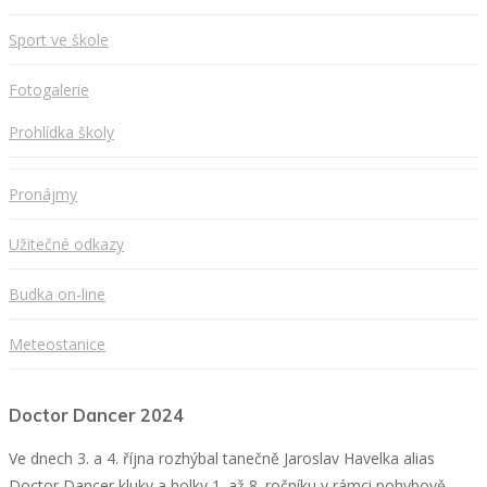
Sport ve škole
Fotogalerie
Prohlídka školy
Pronájmy
Užitečné odkazy
Budka on-line
Meteostanice
Doctor Dancer 2024
Ve dnech 3. a 4. října rozhýbal tanečně Jaroslav Havelka alias
Doctor Dancer kluky a holky 1. až 8. ročníku v rámci pohybově