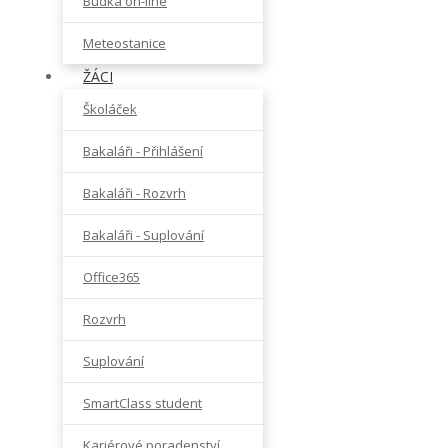
Budka on-line
Meteostanice
ŽÁCI
Školáček
Bakaláři - Přihlášení
Bakaláři - Rozvrh
Bakaláři - Suplování
Office365
Rozvrh
Suplování
SmartClass student
Kariérové poradenství