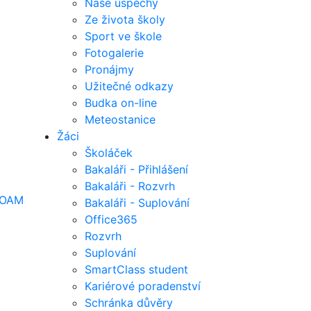
Naše úspěchy
Ze života školy
Sport ve škole
Fotogalerie
Pronájmy
Užitečné odkazy
Budka on-line
Meteostanice
Žáci
Školáček
Bakaláři - Přihlášení
Bakaláři - Rozvrh
OAM
Bakaláři - Suplování
Office365
Rozvrh
Suplování
SmartClass student
Kariérové poradenství
Schránka důvěry