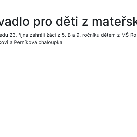
vadlo pro děti z mateřs
edu 23. října zahráli žáci z 5. B a 9. ročníku dětem z MŠ Ro
kovi a Perníková chaloupka.