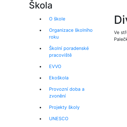
Škola
Di
O škole
Organizace školního
Ve stř
roku
Paleč
Školní poradenské
pracoviště
EVVO
Ekoškola
Provozní doba a
zvonění
Projekty školy
UNESCO