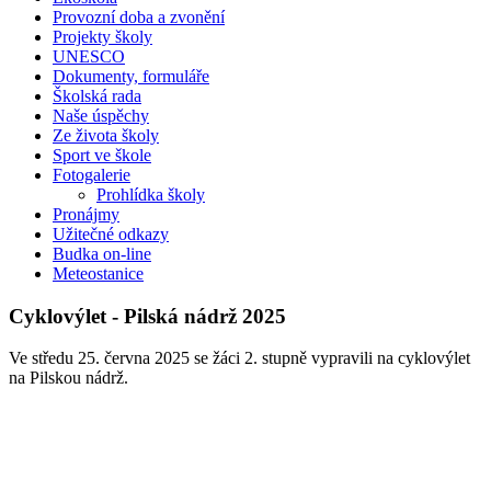
Provozní doba a zvonění
Projekty školy
UNESCO
Dokumenty, formuláře
Školská rada
Naše úspěchy
Ze života školy
Sport ve škole
Fotogalerie
Prohlídka školy
Pronájmy
Užitečné odkazy
Budka on-line
Meteostanice
Cyklovýlet - Pilská nádrž 2025
Ve středu 25. června 2025 se žáci 2. stupně vypravili na cyklovýlet
na Pilskou nádrž.