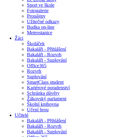
Sport ve škole
Fotogalerie
Pronájmy
Užitečné odkazy
Budka on-line
Meteostanice
Žáci
Školáček
Bakaláři - Přihlášení
Bakaláři - Rozvrh
Bakaláři - Suplování
Office365
Rozvrh
Suplování
SmartClass student
Kariérové poradenství
Schránka důvěry
Žákovský parlament
Školní knihovna
Učení hrou
Učitelé
Bakaláři - Přihlášení
Bakaláři - Rozvrh
Bakaláři - Suplování