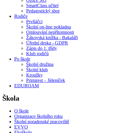
Office 365
SmartClass učitel
Pedagogický sbor
Rodiče
Prvňáčci
Školní on-line pokladna
Omlouvání nepřítomnosti
Žákovská knížka - Bakaláři
Úřední deska - GDPR
Zápis do 1. třídy
Klub rodičů
Po škole
Školní družina
Školní klub
Kroužky
Primirest – Jídeníček
EDUROAM
Škola
O škole
Organizace školního roku
Školní poradenské pracoviště
EVVO
Ekoškola