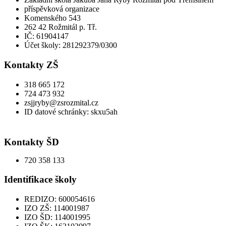
příspěvková organizace
Komenského 543
262 42 Rožmitál p. Tř.
IČ: 61904147
Účet školy: 281292379/0300
Kontakty ZŠ
318 665 172
724 473 932
zsjjryby@zsrozmital.cz
ID datové schránky: skxu5ah
Kontakty ŠD
720 358 133
Identifikace školy
REDIZO: 600054616
IZO ZŠ: 114001987
IZO ŠD: 114001995