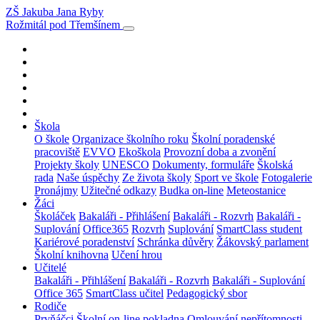
ZŠ Jakuba Jana Ryby
Rožmitál pod Třemšínem
Škola
O škole
Organizace školního roku
Školní poradenské
pracoviště
EVVO
Ekoškola
Provozní doba a zvonění
Projekty školy
UNESCO
Dokumenty, formuláře
Školská
rada
Naše úspěchy
Ze života školy
Sport ve škole
Fotogalerie
Pronájmy
Užitečné odkazy
Budka on-line
Meteostanice
Žáci
Školáček
Bakaláři - Přihlášení
Bakaláři - Rozvrh
Bakaláři -
Suplování
Office365
Rozvrh
Suplování
SmartClass student
Kariérové poradenství
Schránka důvěry
Žákovský parlament
Školní knihovna
Učení hrou
Učitelé
Bakaláři - Přihlášení
Bakaláři - Rozvrh
Bakaláři - Suplování
Office 365
SmartClass učitel
Pedagogický sbor
Rodiče
Prvňáčci
Školní on-line pokladna
Omlouvání nepřítomnosti