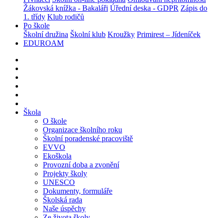
Žákovská knížka - Bakaláři
Úřední deska - GDPR
Zápis do
1. třídy
Klub rodičů
Po škole
Školní družina
Školní klub
Kroužky
Primirest – Jídeníček
EDUROAM
Škola
O škole
Organizace školního roku
Školní poradenské pracoviště
EVVO
Ekoškola
Provozní doba a zvonění
Projekty školy
UNESCO
Dokumenty, formuláře
Školská rada
Naše úspěchy
Ze života školy