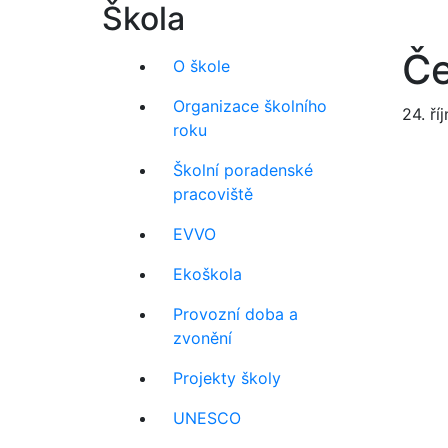
Škola
Če
O škole
Organizace školního
24. ří
roku
Školní poradenské
pracoviště
EVVO
Ekoškola
Provozní doba a
zvonění
Projekty školy
UNESCO