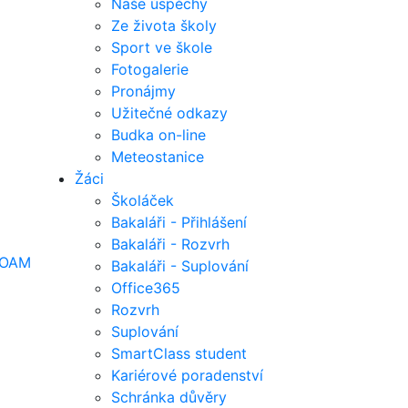
Naše úspěchy
Ze života školy
Sport ve škole
Fotogalerie
Pronájmy
Užitečné odkazy
Budka on-line
Meteostanice
Žáci
Školáček
Bakaláři - Přihlášení
Bakaláři - Rozvrh
OAM
Bakaláři - Suplování
Office365
Rozvrh
Suplování
SmartClass student
Kariérové poradenství
Schránka důvěry