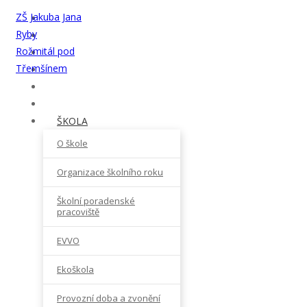
ZŠ Jakuba Jana
Ryby
Rožmitál pod
Třemšínem
ŠKOLA
O škole
Organizace školního roku
Školní poradenské
pracoviště
EVVO
Ekoškola
Provozní doba a zvonění