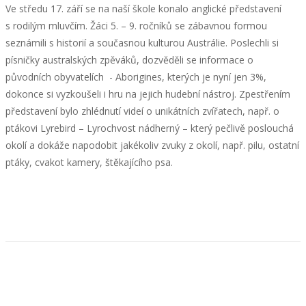
Ve středu 17. září se na naší škole konalo anglické představení
s rodilým mluvčím. Žáci 5. – 9. ročníků se zábavnou formou
seznámili s historií a současnou kulturou Austrálie. Poslechli si
písničky australských zpěváků, dozvěděli se informace o
původních obyvatelích - Aborigines, kterých je nyní jen 3%,
dokonce si vyzkoušeli i hru na jejich hudební nástroj. Zpestřením
představení bylo zhlédnutí videí o unikátních zvířatech, např. o
ptákovi Lyrebird – Lyrochvost nádherný – který pečlivě poslouchá
okolí a dokáže napodobit jakékoliv zvuky z okolí, např. pilu, ostatní
ptáky, cvakot kamery, štěkajícího psa.