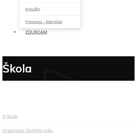
Kroužky
Primirest – Jídeníček
EDUROAM
Škola
O škole
Organizace školního roku