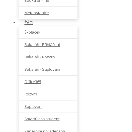
Budka on-line
Meteostanice
ŽÁCI
Školáček
Bakaláři - Přihlášení
Bakaláři - Rozvrh
Bakaláři - Suplování
Office365
Rozvrh
Suplování
SmartClass student
Kariérové poradenství