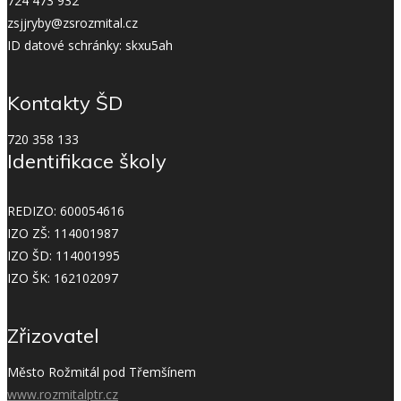
724 473 932
zsjjryby@zsrozmital.cz
ID datové schránky: skxu5ah
Kontakty ŠD
720 358 133
Identifikace školy
REDIZO: 600054616
IZO ZŠ: 114001987
IZO ŠD: 114001995
IZO ŠK: 162102097
Zřizovatel
Město Rožmitál pod Třemšínem
www.rozmitalptr.cz