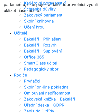
Kariérové poradenství
parlamentu, ekospojek a další dobrovolníci vydali
Schránka důvěry
uklízet naše město.
Žákovský parlament
Školní knihovna
Učení hrou
Učitelé
Bakaláři - Přihlášení
Bakaláři - Rozvrh
Bakaláři - Suplování
Office 365
SmartClass učitel
Pedagogický sbor
Rodiče
Prvňáčci
Školní on-line pokladna
Omlouvání nepřítomnosti
Žákovská knížka - Bakaláři
Úřední deska - GDPR
Zápis do 1. třídy