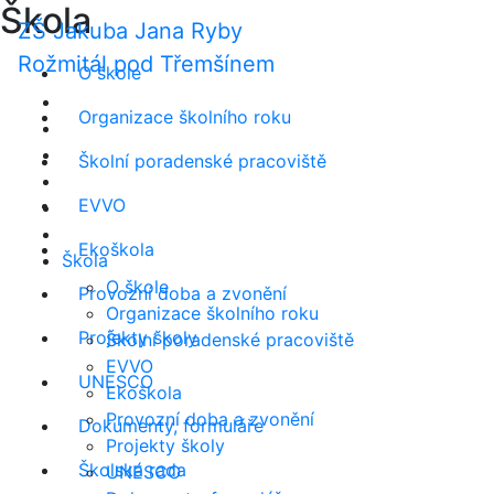
Škola
ZŠ Jakuba Jana Ryby
Rožmitál pod Třemšínem
O škole
Organizace školního roku
Školní poradenské pracoviště
EVVO
Ekoškola
Škola
O škole
Provozní doba a zvonění
Organizace školního roku
Projekty školy
Školní poradenské pracoviště
EVVO
UNESCO
Ekoškola
Provozní doba a zvonění
Dokumenty, formuláře
Projekty školy
Školská rada
UNESCO