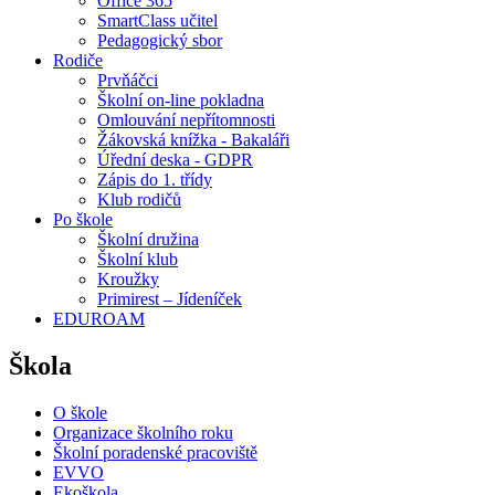
Office 365
SmartClass učitel
Pedagogický sbor
Rodiče
Prvňáčci
Školní on-line pokladna
Omlouvání nepřítomnosti
Žákovská knížka - Bakaláři
Úřední deska - GDPR
Zápis do 1. třídy
Klub rodičů
Po škole
Školní družina
Školní klub
Kroužky
Primirest – Jídeníček
EDUROAM
Škola
O škole
Organizace školního roku
Školní poradenské pracoviště
EVVO
Ekoškola