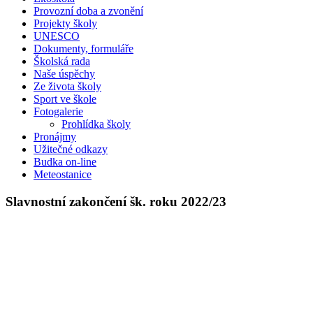
Provozní doba a zvonění
Projekty školy
UNESCO
Dokumenty, formuláře
Školská rada
Naše úspěchy
Ze života školy
Sport ve škole
Fotogalerie
Prohlídka školy
Pronájmy
Užitečné odkazy
Budka on-line
Meteostanice
Slavnostní zakončení šk. roku 2022/23