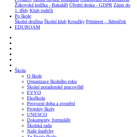
Žákovská knížka - Bakaláři
Úřední deska - GDPR
Zápis do
1. třídy
Klub rodičů
Po škole
Školní družina
Školní klub
Kroužky
Primirest – Jídeníček
EDUROAM
Škola
O škole
Organizace školního roku
Školní poradenské pracoviště
EVVO
Ekoškola
Provozní doba a zvonění
Projekty školy
UNESCO
Dokumenty, formuláře
Školská rada
Naše úspěchy
Ze života školy