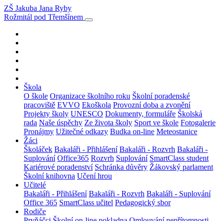
ZŠ Jakuba Jana Ryby
Rožmitál pod Třemšínem
Škola
O škole
Organizace školního roku
Školní poradenské
pracoviště
EVVO
Ekoškola
Provozní doba a zvonění
Projekty školy
UNESCO
Dokumenty, formuláře
Školská
rada
Naše úspěchy
Ze života školy
Sport ve škole
Fotogalerie
Pronájmy
Užitečné odkazy
Budka on-line
Meteostanice
Žáci
Školáček
Bakaláři - Přihlášení
Bakaláři - Rozvrh
Bakaláři -
Suplování
Office365
Rozvrh
Suplování
SmartClass student
Kariérové poradenství
Schránka důvěry
Žákovský parlament
Školní knihovna
Učení hrou
Učitelé
Bakaláři - Přihlášení
Bakaláři - Rozvrh
Bakaláři - Suplování
Office 365
SmartClass učitel
Pedagogický sbor
Rodiče
Prvňáčci
Školní on-line pokladna
Omlouvání nepřítomnosti