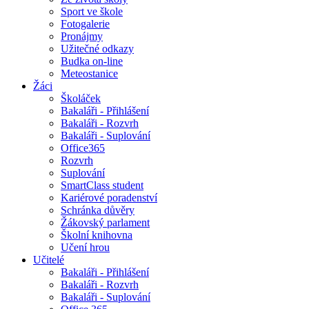
Sport ve škole
Fotogalerie
Pronájmy
Užitečné odkazy
Budka on-line
Meteostanice
Žáci
Školáček
Bakaláři - Přihlášení
Bakaláři - Rozvrh
Bakaláři - Suplování
Office365
Rozvrh
Suplování
SmartClass student
Kariérové poradenství
Schránka důvěry
Žákovský parlament
Školní knihovna
Učení hrou
Učitelé
Bakaláři - Přihlášení
Bakaláři - Rozvrh
Bakaláři - Suplování