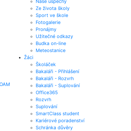
Naše úspěchy
Ze života školy
Sport ve škole
Fotogalerie
Pronájmy
Užitečné odkazy
Budka on-line
Meteostanice
Žáci
Školáček
Bakaláři - Přihlášení
Bakaláři - Rozvrh
OAM
Bakaláři - Suplování
Office365
Rozvrh
Suplování
SmartClass student
Kariérové poradenství
Schránka důvěry