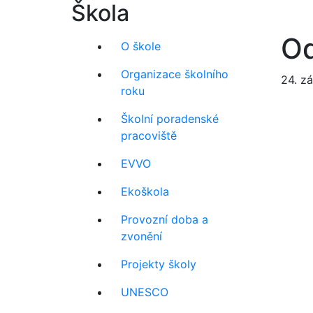
Škola
O
O škole
Organizace školního
24. z
roku
Školní poradenské
pracoviště
EVVO
Ekoškola
Provozní doba a
zvonění
Projekty školy
UNESCO