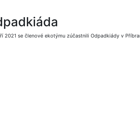
dpadkiáda
áří 2021 se členové ekotýmu zúčastnili Odpadkiády v Příbra