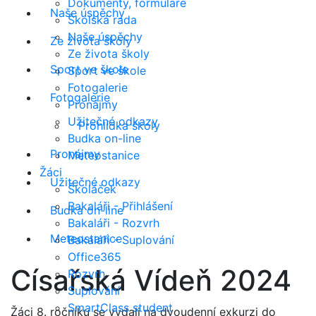
Dokumenty, formuláře
Naše úspěchy
Školská rada
Naše úspěchy
Ze života školy
Ze života školy
Sport ve škole
Sport ve škole
Fotogalerie
Fotogalerie
Pronájmy
Užitečné odkazy
Prohlídka školy
Budka on-line
Pronájmy
Meteostanice
Žáci
Užitečné odkazy
Školáček
Bakaláři - Přihlášení
Budka on-line
Bakaláři - Rozvrh
Meteostanice
Bakaláři - Suplování
Office365
Císařská Vídeň 2024
Rozvrh
Suplování
SmartClass student
Žáci 8. ročníku se vydali na dvoudenní exkurzi do