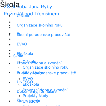
Škola
ZŠ Jakuba Jana Ryby
Rožmitál pod Třemšínem
O škole
Organizace školního roku
Školní poradenské pracoviště
EVVO
Ekoškola
Škola
O škole
Provozní doba a zvonění
Organizace školního roku
Projekty školy
Školní poradenské pracoviště
EVVO
UNESCO
Ekoškola
Provozní doba a zvonění
Dokumenty, formuláře
Projekty školy
Školská rada
UNESCO