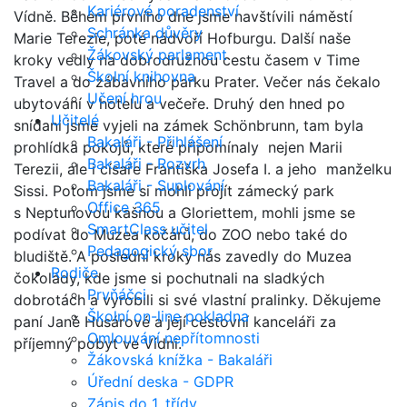
Kariérové poradenství
Vídně. Během prvního dne jsme navštívili náměstí
Schránka důvěry
Marie Terezie, poté nádvoří Hofburgu. Další naše
Žákovský parlament
kroky vedly na dobrodružnou cestu časem v Time
Školní knihovna
Travel a do zábavního parku Prater. Večer nás čekalo
Učení hrou
ubytování v hotelu a večeře. Druhý den hned po
Učitelé
snídani jsme vyjeli na zámek Schönbrunn, tam byla
Bakaláři - Přihlášení
prohlídka pokojů, které připomínaly nejen Marii
Bakaláři - Rozvrh
Terezii, ale i císaře Františka Josefa I. a jeho manželku
Bakaláři - Suplování
Sissi. Potom jsme si mohli projít zámecký park
Office 365
s Neptunovou kašnou a Gloriettem, mohli jsme se
SmartClass učitel
podívat do Muzea kočárů, do ZOO nebo také do
Pedagogický sbor
bludiště. A poslední kroky nás zavedly do Muzea
Rodiče
čokolády, kde jsme si pochutnali na sladkých
Prvňáčci
dobrotách a vyrobili si své vlastní pralinky. Děkujeme
Školní on-line pokladna
paní Janě Husárové a její cestovní kanceláři za
Omlouvání nepřítomnosti
příjemný pobyt ve Vídni.
Žákovská knížka - Bakaláři
Úřední deska - GDPR
Zápis do 1. třídy