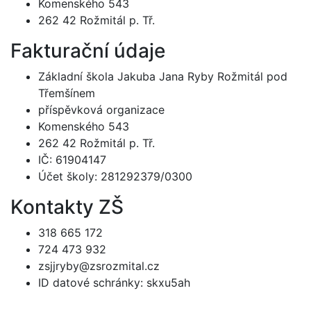
Komenského 543
262 42 Rožmitál p. Tř.
Fakturační údaje
Základní škola Jakuba Jana Ryby Rožmitál pod
Třemšínem
příspěvková organizace
Komenského 543
262 42 Rožmitál p. Tř.
IČ: 61904147
Účet školy: 281292379/0300
Kontakty ZŠ
318 665 172
724 473 932
zsjjryby@zsrozmital.cz
ID datové schránky: skxu5ah